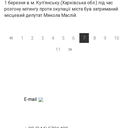
1 березня в м. Куп’янську (Харківська обл.) під час
розгону мітингу проти окупації міста був затриманий
місцевий депутат Микола Маслій.
7
1
2
3
4
5
6
8
9
10
11
E-mail: