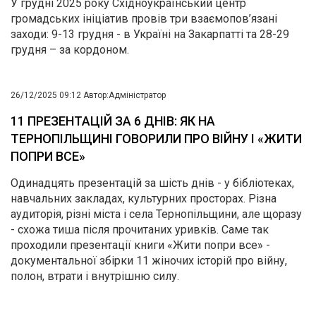
У грудні 2025 року Східноукраїнський центр
громадських ініціатив провів три взаємопов’язані
заходи: 9-13 грудня - в Україні на Закарпатті та 28-29
грудня – за кордоном.
26/12/2025 09:12
Автор:
Адміністратор
11 ПРЕЗЕНТАЦІЙ ЗА 6 ДНІВ: ЯК НА
ТЕРНОПІЛЬЩИНІ ГОВОРИЛИ ПРО ВІЙНУ І «ЖИТИ
ПОПРИ ВСЕ»
Одинадцять презентацій за шість днів - у бібліотеках,
навчальних закладах, культурних просторах. Різна
аудиторія, різні міста і села Тернопільщини, але щоразу
- схожа тиша після прочитаних уривків. Саме так
проходили презентації книги «Жити попри все» -
документальної збірки 11 жіночих історій про війну,
полон, втрати і внутрішню силу.