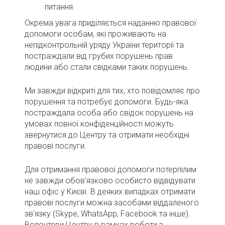
питання.
Окрема увага приділяється наданню правової
допомоги особам, які проживають на
непідконтрольній уряду України території та
постраждали від грубих порушень прав
людини або стали свідками таких порушень.
Ми завжди відкриті для тих, хто повідомляє про
порушення та потребує допомоги. Будь-яка
постраждала особа або свідок порушень на
умовах повної конфіденційності можуть
звернутися до Центру та отримати необхідні
правові послуги.
Для отримання правової допомоги потерпілим
не завжди обов'язково особисто відвідувати
наш офіс у Києві. В деяких випадках отримати
правові послуги можна засобами віддаленого
зв'язку (Skype, WhatsApp, Facebook та інше).
Волонтери Центру в рамках роботи з