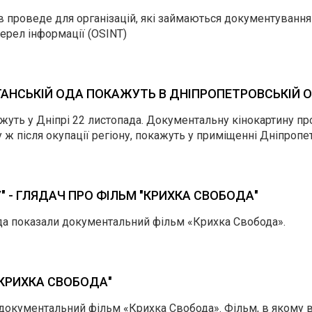
ив проведе для організацій, які займаються документуванн
жерел інформації (OSINT)
ГАНСЬКІЙ ОДА ПОКАЖУТЬ В ДНІПРОПЕТРОВСЬКІЙ 
ь у Дніпрі 22 листопада. Документальну кінокартину про дол
 після окупації регіону, покажуть у приміщенні Дніпропет
" - ГЛЯДАЧ ПРО ФІЛЬМ "КРИХКА СВОБОДА"
пада показали документальний фільм «Крихка Свобода».
КРИХКА СВОБОДА"
документальний фільм «Крихка Свобода». Фільм, в якому 