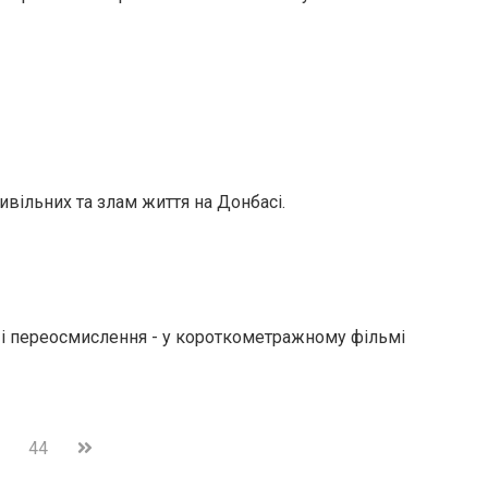
ільних та злам життя на Донбасі.
ь і переосмислення - у короткометражному фільмі
44