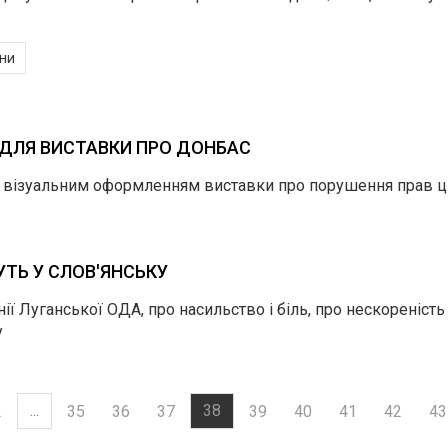
йни
 ДЛЯ ВИСТАВКИ ПРО ДОНБАС
 візуальним оформленням виставки про порушення прав цив
ТЬ У СЛОВ'ЯНСЬКУ
ї Луганської ОДА, про насильство і біль, про нескореніст
у
...
38
2
35
36
37
39
40
41
42
43