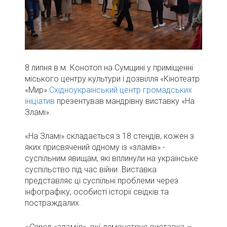
8 липня в м. Конотоп на Сумщині у приміщенні
міського центру культури і дозвілля «Кінотеатр
«Мир»
Східноукраїнський центр громадських
ініціатив
презентував мандрівну виставку «На
Зламі».
«На Зламі» складається з 18 стендів, кожен з
яких присвячений одному із «зламів» -
суспільним явищам, які вплинули на українське
суспільство під час війни. Виставка
представляє ці суспільні проблеми через
інфографіку, особисті історії свідків та
постраждалих.
«
Серед «зламів», які демонструє виставка –