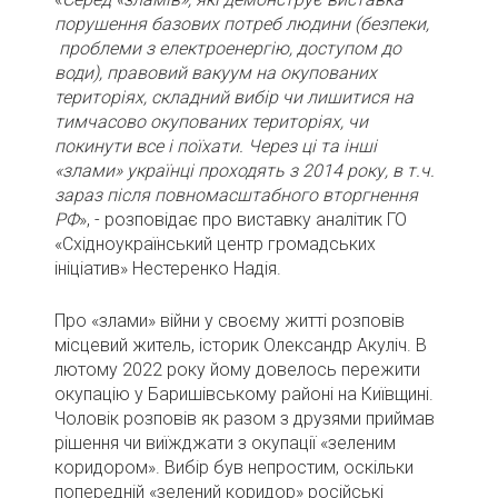
порушення базових потреб людини (безпеки,
проблеми з електроенергію, доступом до
води), правовий вакуум на окупованих
територіях, складний вибір чи лишитися на
тимчасово окупованих територіях, чи
покинути все і поїхати. Через ці та інші
«злами» українці проходять з 2014 року, в т.ч.
зараз після повномасштабного вторгнення
РФ
», - розповідає про виставку аналітик ГО
«Східноукраїнський центр громадських
ініціатив» Нестеренко Надія.
Про «злами» війни у своєму житті розповів
місцевий житель, історик Олександр Акуліч. В
лютому 2022 року йому довелось пережити
окупацію у Баришівському районі на Київщині.
Чоловік розповів як разом з друзями приймав
рішення чи виїжджати з окупації «зеленим
коридором». Вибір був непростим, оскільки
попередній «зелений коридор» російські