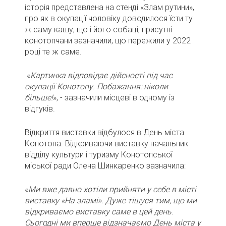
історія представлена на стенді «Злам рутини»,
про як в окупації чоловіку доводилося їсти ту
ж саму кашу, що і його собаці, присутні
конотопчани зазначили, що пережили у 2022
році те ж саме.
«
Картинка відповідає дійсності під час
окупації Конотопу. Побажання: ніколи
більше!
», - зазначили місцеві в одному із
відгуків.
Відкриття виставки відбулося в День міста
Конотопа. Відкриваючи виставку начальник
відділу культури і туризму Конотопської
міської ради Олена Шинкаренко зазначила:
«
Ми вже давно хотіли прийняти у себе в місті
виставку «На зламі». Дуже тішуся тим, що ми
відкриваємо виставку саме в цей день.
Сьогодні ми вперше відзначаємо День міста у