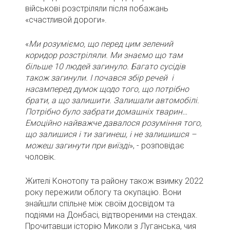
військові розстріляли після побажань
«счастливой дороги».
«
Ми розуміємо, що перед цим зелений
коридор розстріляли. Ми знаємо що там
більше 10 людей загинуло. Багато сусідів
також загинули. І почався збір речей і
насамперед думок щодо того, що потрібно
брати, а що залишити. Залишали автомобілі.
Потрібно було забрати домашніх тварин…
Емоційно найважче давалося розуміння того,
що залишися і ти загинеш, і не залишишся –
можеш загинути при виїзді
», - розповідає
чоловік.
Жителі Конотопу та району також взимку 2022
року пережили облогу та окупацію. Вони
знайшли спільне між своїм досвідом та
подіями на Донбасі, відтвореними на стендах.
Прочитавши історію Миколи з Луганська, чия